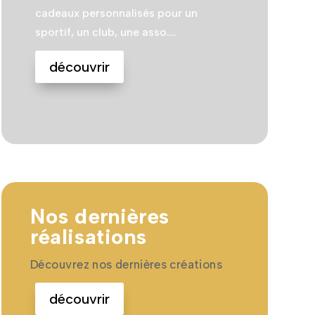
cadeaux personnalisés pour un
sportif, un club, une asso….
découvrir
Nos dernières
réalisations
Découvrez nos dernières créations
découvrir