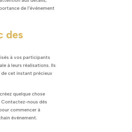
attention aux détails,
mportance de l’événement
c des
isés à vos participants
e à leurs réalisations. Ils
t de cet instant précieux
créez quelque chose
e. Contactez-nous dès
et pour commencer à
ochain événement.